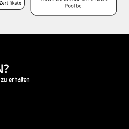
Zertifikate
Pool bei
N?
 zu erhalten